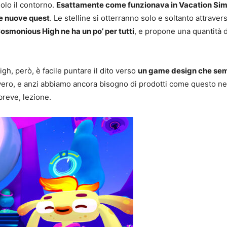
solo il contorno.
Esattamente come funzionava in Vacation Simula
 e nuove quest
. Le stelline si otterranno solo e soltanto attrav
osmonious High ne ha un po’ per tutti
, e propone una quantità d
h, però, è facile puntare il dito verso
un game design che sembr
 vero, e anzi abbiamo ancora bisogno di prodotti come questo ne
breve, lezione.