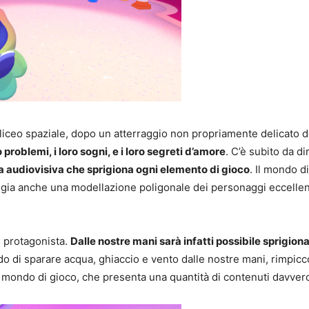
liceo spaziale, dopo un atterraggio non propriamente delicato de
roblemi, i loro sogni, e i loro segreti d’amore
. C’è subito da d
a audiovisiva che sprigiona ogni elemento di gioco
. Il mondo d
o sfoggia anche una modellazione poligonale dei personaggi eccelle
a, protagonista.
Dalle nostre mani sarà infatti possibile sprigi
o di sparare acqua, ghiaccio e vento dalle nostre mani, rimpiccol
so mondo di gioco, che presenta una quantità di contenuti davve