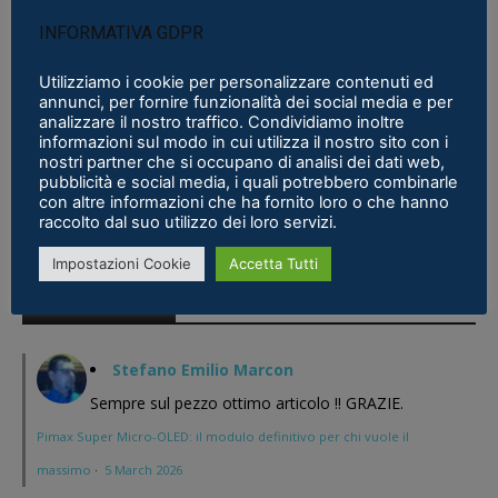
INFORMATIVA GDPR
Recensioni
Boiling Steel – la recensione della versione
Utilizziamo i cookie per personalizzare contenuti ed
annunci, per fornire funzionalità dei social media e per
Early Access (PCVR)
analizzare il nostro traffico. Condividiamo inoltre
Guido Grano
-
5 Dicembre 2019
0
informazioni sul modo in cui utilizza il nostro sito con i
nostri partner che si occupano di analisi dei dati web,
pubblicità e social media, i quali potrebbero combinarle
con altre informazioni che ha fornito loro o che hanno
raccolto dal suo utilizzo dei loro servizi.
Impostazioni Cookie
Accetta Tutti
Commenti recenti
Stefano Emilio Marcon
Sempre sul pezzo ottimo articolo !! GRAZIE.
Pimax Super Micro-OLED: il modulo definitivo per chi vuole il
massimo
·
5 March 2026