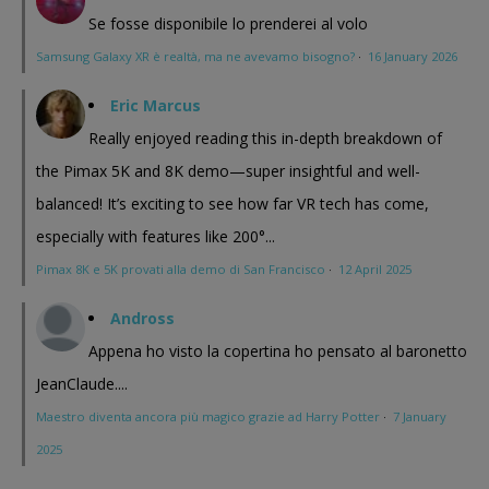
Se fosse disponibile lo prenderei al volo
Samsung Galaxy XR è realtà, ma ne avevamo bisogno?
·
16 January 2026
Eric Marcus
Really enjoyed reading this in-depth breakdown of
the Pimax 5K and 8K demo—super insightful and well-
balanced! It’s exciting to see how far VR tech has come,
especially with features like 200°...
Pimax 8K e 5K provati alla demo di San Francisco
·
12 April 2025
Andross
Appena ho visto la copertina ho pensato al baronetto
JeanClaude....
Maestro diventa ancora più magico grazie ad Harry Potter
·
7 January
2025