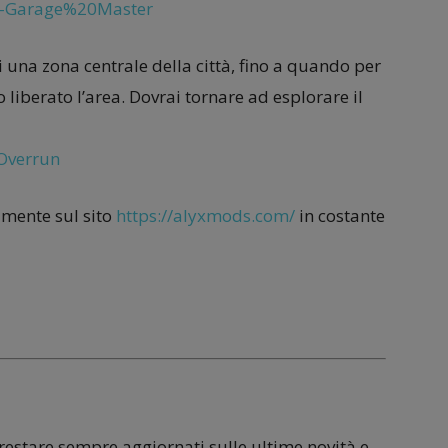
1-Garage%20Master
 una zona centrale della città, fino a quando per
iberato l’area. Dovrai tornare ad esplorare il
Overrun
amente sul sito
https://alyxmods.com/
in costante
 restare sempre aggiornati sulle ultime novità e