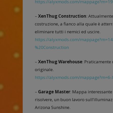
https://alyxmods.com/mappage?m=19
–
XenThug Construction
: Attualmente
costruzione, a fianco alla quale è atter
eliminare tutti i nemici ed uscire.
https://alyxmods.com/mappage?m=1
%20Construction
–
XenThug Warehouse
: Praticamente
originale.
https://alyxmods.com/mappage?m=6
–
Garage Master
: Mappa interessante 
risolvere, un buon lavoro sull’illumina
Arizona Sunshine.