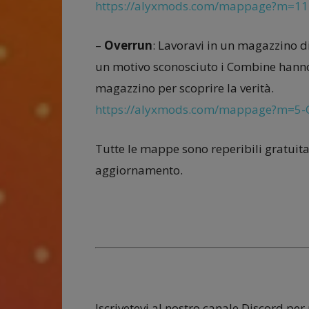
https://alyxmods.com/mappage?m=1
–
Overrun
: Lavoravi in un magazzino di
un motivo sconosciuto i Combine hanno l
magazzino per scoprire la verità.
https://alyxmods.com/mappage?m=5-
Tutte le mappe sono reperibili gratuit
aggiornamento.
Iscrivetevi al nostro canale Discord per