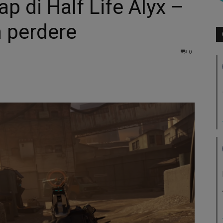
 di Half Life Alyx –
n perdere
0