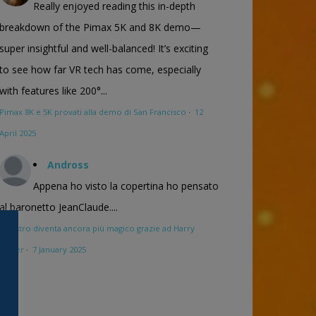
Really enjoyed reading this in-depth
breakdown of the Pimax 5K and 8K demo—
super insightful and well-balanced! It’s exciting
to see how far VR tech has come, especially
with features like 200°...
Pimax 8K e 5K provati alla demo di San Francisco
·
12
April 2025
Andross
Appena ho visto la copertina ho pensato
al baronetto JeanClaude....
Maestro diventa ancora più magico grazie ad Harry
Potter
·
7 January 2025