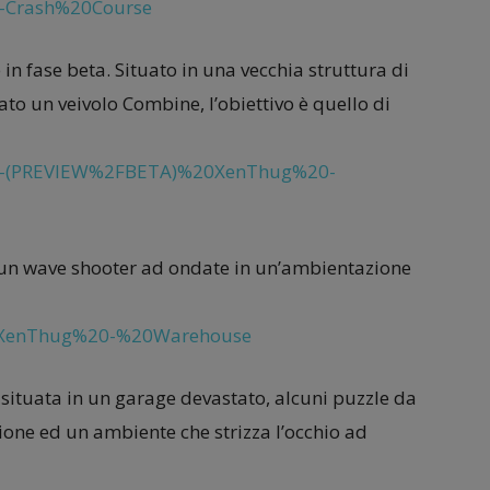
-Crash%20Course
 in fase beta. Situato in una vecchia struttura di
rato un veivolo Combine, l’obiettivo è quello di
4-(PREVIEW%2FBETA)%20XenThug%20-
 un wave shooter ad ondate in un’ambientazione
-XenThug%20-%20Warehouse
situata in un garage devastato, alcuni puzzle da
zione ed un ambiente che strizza l’occhio ad