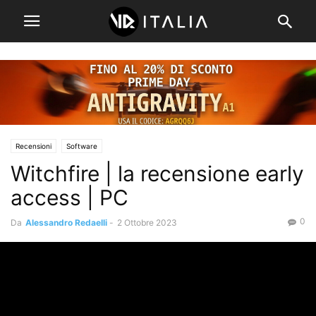
Recensioni
Software
Witchfire | la recensione early
access | PC
0
Da
Alessandro Redaelli
-
2 Ottobre 2023