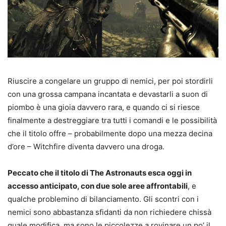
Riuscire a congelare un gruppo di nemici, per poi stordirli
con una grossa campana incantata e devastarli a suon di
piombo è una gioia davvero rara, e quando ci si riesce
finalmente a destreggiare tra tutti i comandi e le possibilità
che il titolo offre – probabilmente dopo una mezza decina
d’ore – Witchfire diventa davvero una droga.
Peccato che il titolo di The Astronauts esca oggi in
accesso anticipato, con due sole aree affrontabili
, e
qualche problemino di bilanciamento. Gli scontri con i
nemici sono abbastanza sfidanti da non richiedere chissà
quale modifica, ma sono le piccolezze a rovinare un po’ il