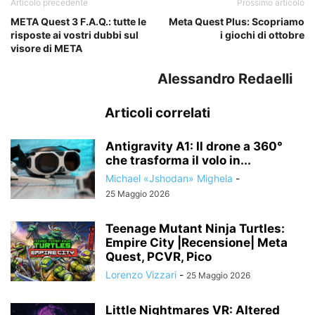
Articolo precedente
Prossimo articolo
META Quest 3 F.A.Q.: tutte le
Meta Quest Plus: Scopriamo
risposte ai vostri dubbi sul
i giochi di ottobre
visore di META
Alessandro Redaelli
Articoli correlati
Antigravity A1: Il drone a 360°
che trasforma il volo in...
Michael «Jshodan» Mighela
-
25 Maggio 2026
Teenage Mutant Ninja Turtles:
Empire City |Recensione| Meta
Quest, PCVR, Pico
Lorenzo Vizzari
-
25 Maggio 2026
Little Nightmares VR: Altered