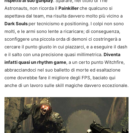
rispetto al suo gunplay
. Sparare, nel titolo di The
Astronauts, non ricorda il
Painkiller
che qualcuno si
aspettava dal team, ma risulta davvero molto più vicino a
Dark Souls
per tecnicismo e positioning. I colpi non sono
molti, e le armi sono lente a ricaricare; di conseguenza,
sconfiggere una piccola orda di demoni ci costringerà a
cercare il punto giusto in cui piazzarci, e a eseguire il dash
e il salto con una precisione quasi millimetrica.
Diventa
infatti quasi un rhythm game
, a un certo punto Witchfire,
abbracciandoci nel suo balletto di morte ed esaltazione
come dovrebbe fare il migliore degli FPS, baciato qui
anche di un lavoro sulle skill magiche davvero eccezionale.