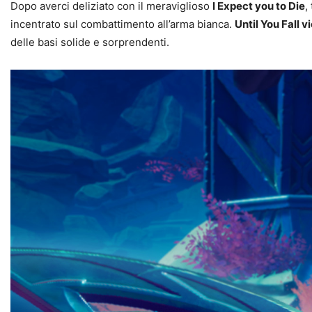
Dopo averci deliziato con il meraviglioso
I Expect you to Die
,
incentrato sul combattimento all’arma bianca.
Until You Fall v
delle basi solide e sorprendenti.