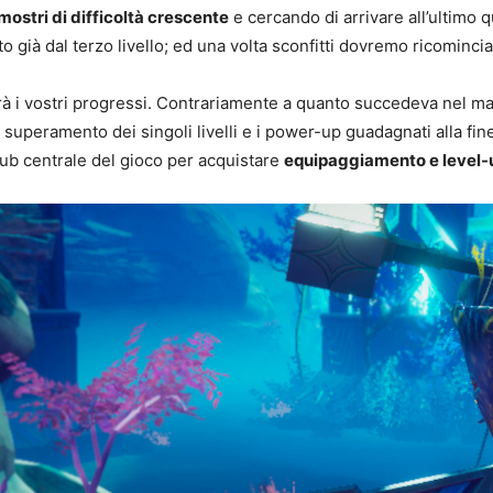
stri di difficoltà crescente
e cercando di arrivare all’ultimo
to già dal terzo livello; ed una volta sconfitti dovremo ricominci
à i vostri progressi. Contrariamente a quanto succedeva nel m
uperamento dei singoli livelli e i power-up guadagnati alla fine 
ub centrale del gioco per acquistare
equipaggiamento e level-