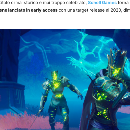
 titolo ormai storico e mai troppo celebrato,
Schell Games
torna 
iene lanciato in early access
con una target release al 2020, dim