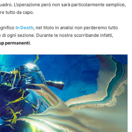
 quadro. L’operazione però non sarà particolarmente semplice,
are tutto da capo.
agnifico
In Death
, nel titolo in analisi non perderemo tutto
di ogni sezione. Durante le nostre scorribande infatti,
up permanenti
.