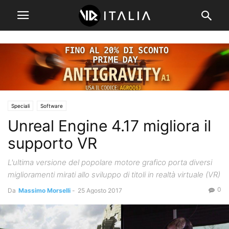
Speciali
Software
Unreal Engine 4.17 migliora il
supporto VR
L'ultima versione del popolare motore grafico porta diversi
miglioramenti mirati allo sviluppo di titoli in realtà virtuale (VR)
0
Da
Massimo Morselli
-
25 Agosto 2017