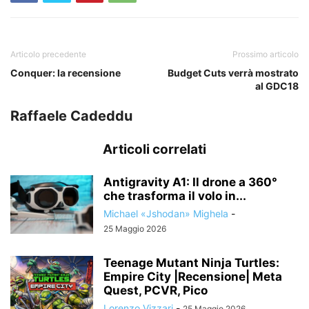
Articolo precedente
Prossimo articolo
Conquer: la recensione
Budget Cuts verrà mostrato
al GDC18
Raffaele Cadeddu
Articoli correlati
Antigravity A1: Il drone a 360°
che trasforma il volo in...
Michael «Jshodan» Mighela
-
25 Maggio 2026
Teenage Mutant Ninja Turtles:
Empire City |Recensione| Meta
Quest, PCVR, Pico
Lorenzo Vizzari
-
25 Maggio 2026