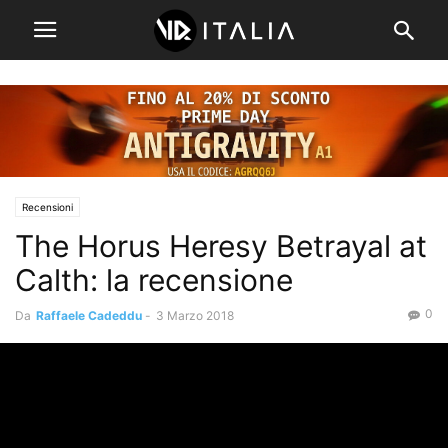
Recensioni
The Horus Heresy Betrayal at
Calth: la recensione
0
Da
Raffaele Cadeddu
-
3 Marzo 2018