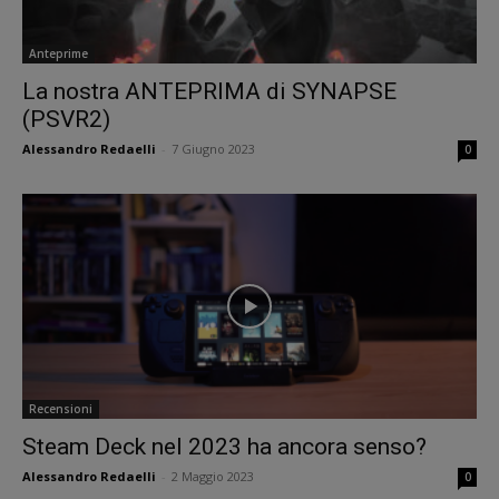
Anteprime
La nostra ANTEPRIMA di SYNAPSE
(PSVR2)
Alessandro Redaelli
-
7 Giugno 2023
0
Recensioni
Steam Deck nel 2023 ha ancora senso?
Alessandro Redaelli
-
2 Maggio 2023
0