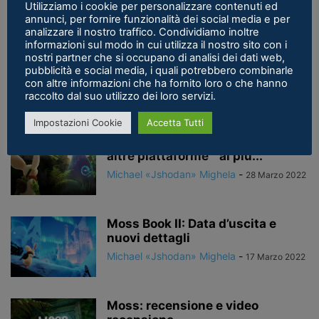
Utilizziamo i cookie per personalizzare contenuti ed
annunci, per fornire funzionalità dei social media e per
analizzare il nostro traffico. Condividiamo inoltre
Moss: Book II, rivelata la data
informazioni sul modo in cui utilizza il nostro sito con i
nostri partner che si occupano di analisi dei dati web,
d’uscita della versione Meta
pubblicità e social media, i quali potrebbero combinarle
Quest...
con altre informazioni che ha fornito loro o che hanno
Tommaso Pierluigi Francalanci
-
raccolto dal suo utilizzo dei loro servizi.
9 Giugno 2022
Impostazioni Cookie
Accetta Tutti
Moss: Book II arriverà anche su
altre piattaforme ” al più...
Michael «Jshodan» Mighela
-
28 Marzo 2022
Moss Book II: Data d’uscita e
nuovi dettagli
Michael «Jshodan» Mighela
-
17 Marzo 2022
Moss: recensione e video