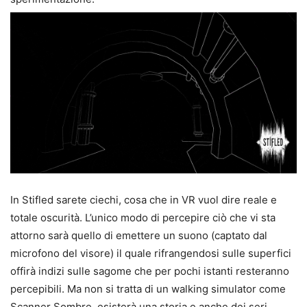
In Stifled sarete ciechi, cosa che in VR vuol dire reale e
totale oscurità. L’unico modo di percepire ciò che vi sta
attorno sarà quello di emettere un suono (captato dal
microfono del visore) il quale rifrangendosi sulle superfici
offirà indizi sulle sagome che per pochi istanti resteranno
percepibili. Ma non si tratta di un walking simulator come
Scanner Sombre, esisterà una storia e anche dei seri