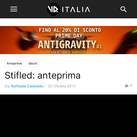
Anteprime
Giochi
Stifled: anteprima
0
Da
Raffaele Cadeddu
-
30 Ottobre 2017