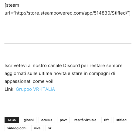
[steam
url=”http://store.steampowered.com/app/514830/Stifled/”]
Iscrivetevi al nostro canale Discord per restare sempre
aggiornati sulle ultime novità e stare in compagni di
appassionati come voi!
Link:
Gruppo VR-ITALIA
TAGS
giochi
oculus
psvr
realtà virtuale
rift
stifled
videogiochi
vive
vr