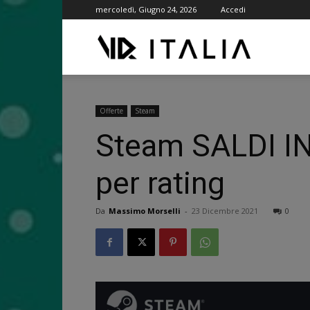
mercoledì, Giugno 24, 2026
Accedi
VR
ITALIA
Offerte
Steam
Steam SALDI INVE
per rating
Da
Massimo Morselli
-
23 Dicembre 2021
0