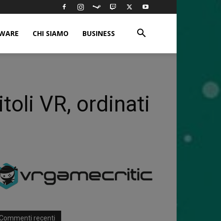
WARE
CHI SIAMO
BUSINESS
oli VR, ordinati
Commenti recenti