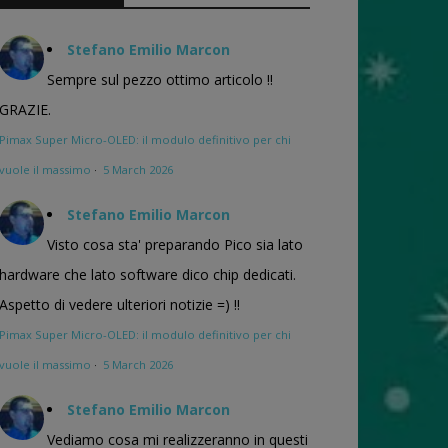
Stefano Emilio Marcon
Sempre sul pezzo ottimo articolo !!
GRAZIE.
Pimax Super Micro-OLED: il modulo definitivo per chi
vuole il massimo
·
5 March 2026
Stefano Emilio Marcon
Visto cosa sta' preparando Pico sia lato
hardware che lato software dico chip dedicati.
Aspetto di vedere ulteriori notizie =) !!
Pimax Super Micro-OLED: il modulo definitivo per chi
vuole il massimo
·
5 March 2026
Stefano Emilio Marcon
Vediamo cosa mi realizzeranno in questi