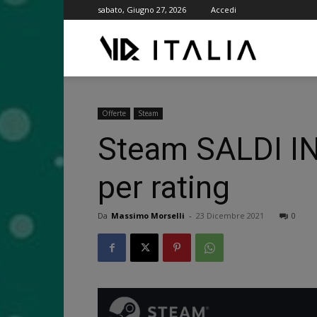
sabato, Giugno 27, 2026
Accedi
VR
ITALIA
Offerte
Steam
Steam SALDI INVE
per rating
Da
Massimo Morselli
-
23 Dicembre 2021
0