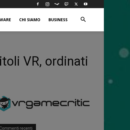
WARE
CHI SIAMO
BUSINESS
oli VR, ordinati
Commenti recenti