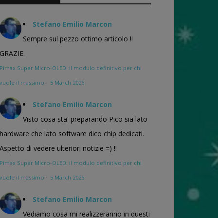
Stefano Emilio Marcon
Sempre sul pezzo ottimo articolo !!
GRAZIE.
Pimax Super Micro-OLED: il modulo definitivo per chi
vuole il massimo
·
5 March 2026
Stefano Emilio Marcon
Visto cosa sta' preparando Pico sia lato
hardware che lato software dico chip dedicati.
Aspetto di vedere ulteriori notizie =) !!
Pimax Super Micro-OLED: il modulo definitivo per chi
vuole il massimo
·
5 March 2026
Stefano Emilio Marcon
Vediamo cosa mi realizzeranno in questi