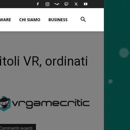
WARE
CHI SIAMO
BUSINESS
oli VR, ordinati
Commenti recenti