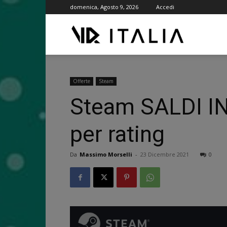
domenica, Agosto 9, 2026
Accedi
VR
ITALIA
Offerte
Steam
Steam SALDI INVE
per rating
Da
Massimo Morselli
-
23 Dicembre 2021
0