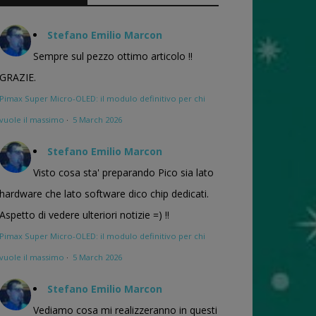
Stefano Emilio Marcon
Sempre sul pezzo ottimo articolo !!
GRAZIE.
Pimax Super Micro-OLED: il modulo definitivo per chi
vuole il massimo
·
5 March 2026
Stefano Emilio Marcon
Visto cosa sta' preparando Pico sia lato
hardware che lato software dico chip dedicati.
Aspetto di vedere ulteriori notizie =) !!
Pimax Super Micro-OLED: il modulo definitivo per chi
vuole il massimo
·
5 March 2026
Stefano Emilio Marcon
Vediamo cosa mi realizzeranno in questi