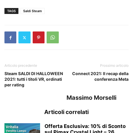
TAGS
Saldi Steam
Articolo precedente
Prossimo articolo
Steam SALDI DI HALLOWEEN
Connect 2021: Il recap della
2021: tutti i titoli VR, ordinati
conferenza Meta
per rating
Massimo Morselli
Articoli correlati
Offerta Esclusiva: 10% di Sconto
sul Pimax Crystal Light – 26...