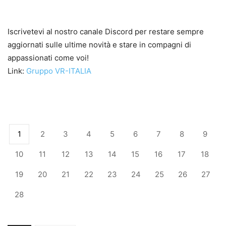
Iscrivetevi al nostro canale Discord per restare sempre
aggiornati sulle ultime novità e stare in compagni di
appassionati come voi!
Link:
Gruppo VR-ITALIA
1
2
3
4
5
6
7
8
9
10
11
12
13
14
15
16
17
18
19
20
21
22
23
24
25
26
27
28