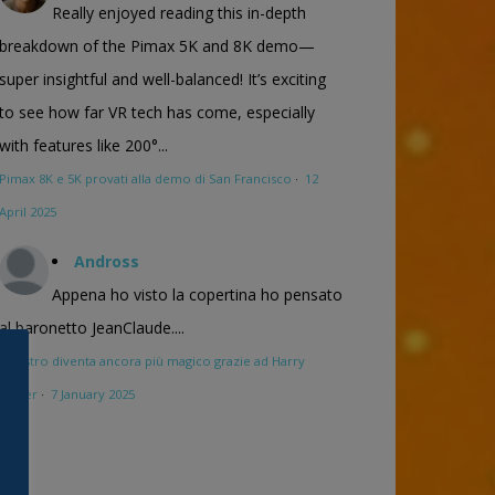
Really enjoyed reading this in-depth
breakdown of the Pimax 5K and 8K demo—
super insightful and well-balanced! It’s exciting
to see how far VR tech has come, especially
with features like 200°...
Pimax 8K e 5K provati alla demo di San Francisco
·
12
April 2025
Andross
Appena ho visto la copertina ho pensato
al baronetto JeanClaude....
Maestro diventa ancora più magico grazie ad Harry
Potter
·
7 January 2025