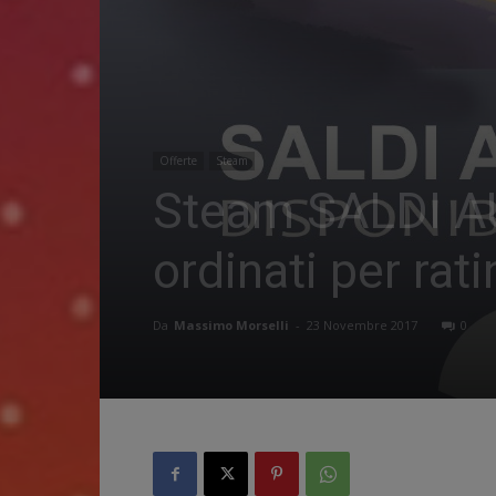
Offerte
Steam
Steam SALDI AUT
ordinati per rat
Da
Massimo Morselli
-
23 Novembre 2017
0