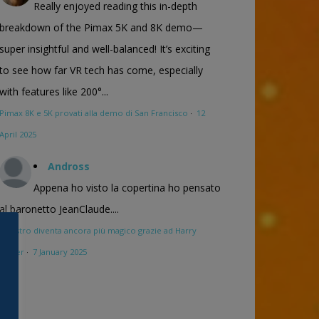
Really enjoyed reading this in-depth
breakdown of the Pimax 5K and 8K demo—
super insightful and well-balanced! It’s exciting
to see how far VR tech has come, especially
with features like 200°...
Pimax 8K e 5K provati alla demo di San Francisco
·
12
April 2025
Andross
Appena ho visto la copertina ho pensato
al baronetto JeanClaude....
Maestro diventa ancora più magico grazie ad Harry
Potter
·
7 January 2025