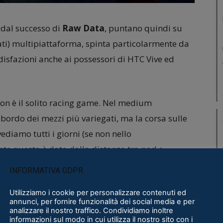
i dal successo di
Raw Data
, puntano quindi su
ti) multipiattaforma, spinta particolarmente da
disfazioni anche ai possessori di HTC Vive ed
non è il solito racing game. Nel medium
 bordo dei mezzi più variegati, ma la corsa sulle
diamo tutti i giorni (se non nello
nte questo è dato dalla distanza tra pad e
per mezzi più stimolanti, ma grazie alla realtà
INFORMATIVA GDPR
) viene finalmente sdoganata. Nel titolo di
Utilizziamo i cookie per personalizzare contenuti ed
e come pazzi in sfide a più giocatori, accompagnati
annunci, per fornire funzionalità dei social media e per
a rotelle che sfrecceranno a velocità straordinarie,
analizzare il nostro traffico. Condividiamo inoltre
informazioni sul modo in cui utilizza il nostro sito con i