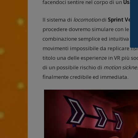
facendoci sentire nel corpo di un
Usain
Il sistema di
locomotion
di
Sprint Vect
procedere dovremo simulare con le bra
combinazione semplice ed intuitiva di 
movimenti impossibile da replicare fisi
titolo una delle esperienze in VR più so
di un possibile rischio di
motion sickne
finalmente credibile ed immediata.