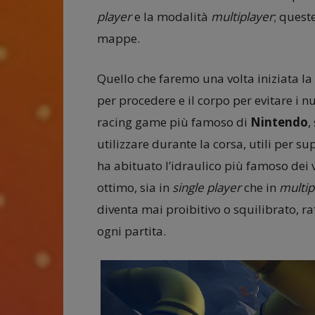
player
e la modalità
multiplayer
; quest
mappe.
Quello che faremo una volta iniziata la
per procedere e il corpo per evitare i n
racing game più famoso di
Nintendo
,
utilizzare durante la corsa, utili per 
ha abituato l’idraulico più famoso de
ottimo, sia in
single
player
che in
multip
diventa mai proibitivo o squilibrato, r
ogni partita.