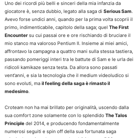
Uno dei ricordi più belli e sinceri della mia infanzia da
giocatore è, senza dubbio, legato alla saga di
Serious Sam
.
Avevo forse undici anni, quando per la prima volta scoprii il
primo, indimenticabile, capitolo della saga; quel
The First
Encounter
su cui passai ore e ore rischiando di bruciare il
mio stanco ma valoroso Pentium II. Insieme ai miei amici,
affrontavo la campagna a quattro mani sulla stessa tastiera,
passando pomeriggi interi tra le battute di Sam e le urla dei
ridicoli kamikaze senza testa. Da allora sono passati
vent’anni, e sia la tecnologia che il medium videoludico si
sono evoluti, ma
il feeling della saga è rimasto il
medesimo
.
Croteam non ha mai brillato per originalità, uscendo dalla
sua comfort zone solamente con lo splendido
The Talos
Principle
del 2014, e producendo fondamentalmente
numerosi seguiti e spin off della sua fortunata saga