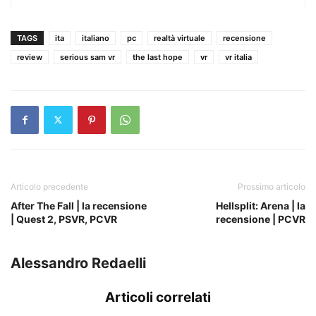
TAGS
ita
italiano
pc
realtà virtuale
recensione
review
serious sam vr
the last hope
vr
vr italia
Articolo precedente
Prossimo articolo
After The Fall | la recensione
Hellsplit: Arena | la
| Quest 2, PSVR, PCVR
recensione | PCVR
Alessandro Redaelli
Articoli correlati