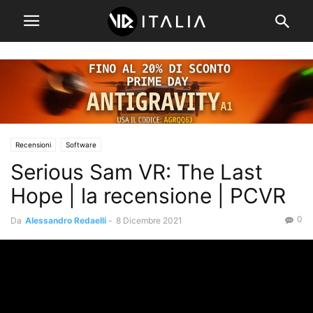
Recensioni
Software
Serious Sam VR: The Last
Hope | la recensione | PCVR
0
Da
Alessandro Redaelli
-
8 Dicembre 2021