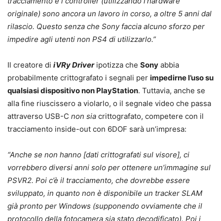
tracciamento e i controller (utilizzando l’hardware
originale) sono ancora un lavoro in corso, a oltre 5 anni dal
rilascio. Questo senza che Sony faccia alcuno sforzo per
impedire agli utenti non PS4 di utilizzarlo.”
Il creatore di
iVRy Driver
ipotizza che
Sony
abbia
probabilmente crittografato i segnali per
impedirne l’uso su
qualsiasi dispositivo non PlayStation
. Tuttavia, anche se
alla fine riuscissero a violarlo, o il segnale video che passa
attraverso USB-C
non sia
crittografato, competere con il
tracciamento inside-out con 6DOF sarà un’impresa:
“Anche se non hanno [dati crittografati sul visore], ci
vorrebbero diversi anni solo per ottenere un’immagine sul
PSVR2. Poi c’è il tracciamento, che dovrebbe essere
sviluppato, in quanto non è disponibile un tracker SLAM
già pronto per Windows (supponendo ovviamente che il
protocollo della fotocamera sia stato decodificato). Poi i