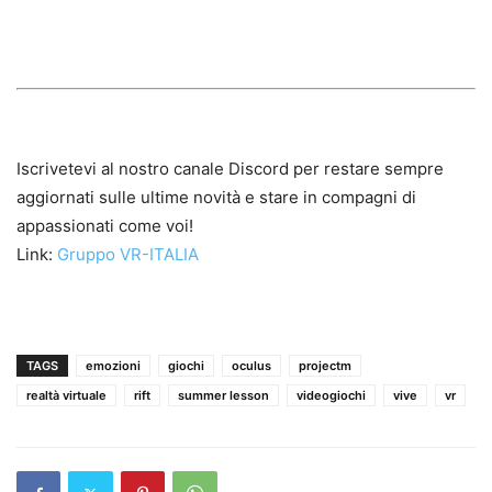
Iscrivetevi al nostro canale Discord per restare sempre
aggiornati sulle ultime novità e stare in compagni di
appassionati come voi!
Link:
Gruppo VR-ITALIA
TAGS
emozioni
giochi
oculus
projectm
realtà virtuale
rift
summer lesson
videogiochi
vive
vr