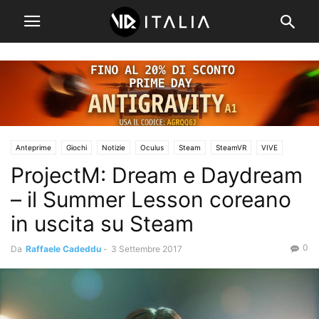
Anteprime
Giochi
Notizie
Oculus
Steam
SteamVR
VIVE
ProjectM: Dream e Daydream
– il Summer Lesson coreano
in uscita su Steam
0
Da
Raffaele Cadeddu
-
3 Settembre 2017