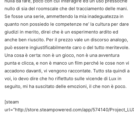
nulla da fare, poco con cui interagire ed un uso pressoché
nullo di sia del roomscale che del tracciamento delle mani.
Se fosse una serie, ammettendo la mia inadeguatezza in
quanto non possiedo le competenze ne’ la cultura per dare
giudizi in merito, direi che è un esperimento ardito ed
anche ben riuscito. Per il prezzo vale un discorso analogo,
può essere ingiustificabilmente caro o del tutto meritevole.
Una cosa è certa: non è un gioco, non è una avventura
punta e clicca, e non è manco un film perché le cose non vi
accadono davanti, vi vengono raccontate. Tutto sta quindi a
voi, io devo dire che ho riflettuto sulle vicende di Lux in
seguito, mi ha suscitato delle emozioni, il che non è poco.
[steam
url=”http://store.steampowered.com/app/574140/Project_LUX