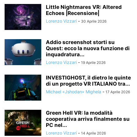
Little Nightmares VR: Altered
Echoes |Recensione|
Lorenzo Vizzari
-
30 Aprile 2026
Addio screenshot storti su
Quest: ecco la nuova funzione di
inquadratura...
Lorenzo Vizzari
-
19 Aprile 2026
INVESTIGHOST, il dietro le quinte
di un progetto VR ITALIANO tra...
Michael «Jshodan» Mighela
-
17 Aprile 2026
Green Hell VR: la modalità
cooperativa arriva finalmente su
PC nel...
Lorenzo Vizzari
-
14 Aprile 2026