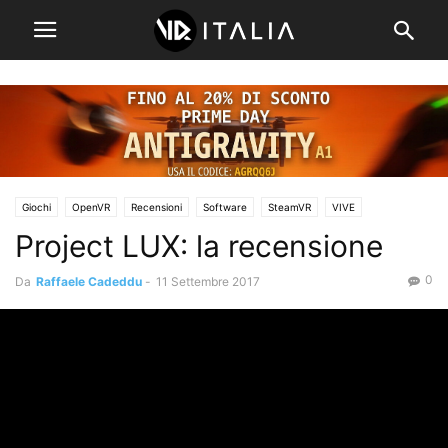
Giochi
OpenVR
Recensioni
Software
SteamVR
VIVE
Project LUX: la recensione
0
Da
Raffaele Cadeddu
-
11 Settembre 2017