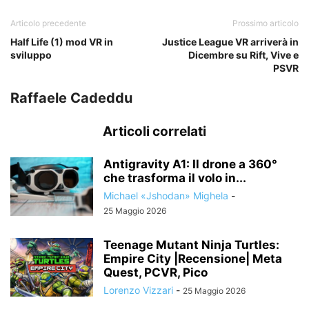
Articolo precedente
Prossimo articolo
Half Life (1) mod VR in
Justice League VR arriverà in
sviluppo
Dicembre su Rift, Vive e
PSVR
Raffaele Cadeddu
Articoli correlati
Antigravity A1: Il drone a 360°
che trasforma il volo in...
Michael «Jshodan» Mighela
-
25 Maggio 2026
Teenage Mutant Ninja Turtles:
Empire City |Recensione| Meta
Quest, PCVR, Pico
Lorenzo Vizzari
-
25 Maggio 2026