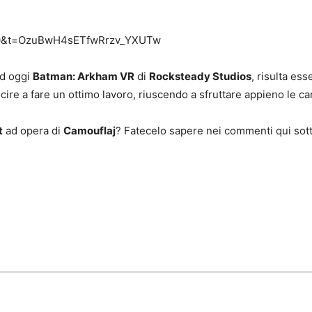
s=20&t=OzuBwH4sETfwRrzv_YXUTw
ad oggi
Batman: Arkham VR
di
Rocksteady Studios
, risulta es
cire a fare un ottimo lavoro, riuscendo a sfruttare appieno le ca
t
ad opera di
Camouflaj
? Fatecelo sapere nei commenti qui sott