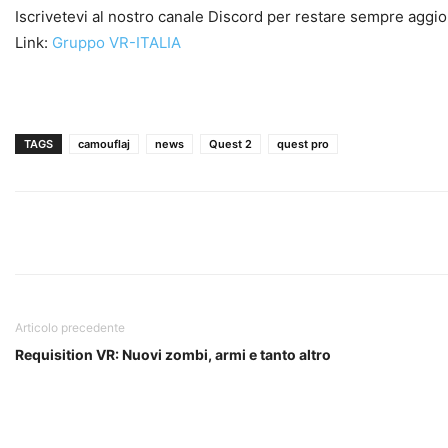
Iscrivetevi al nostro canale Discord per restare sempre aggio
Link:
Gruppo VR-ITALIA
TAGS
camouflaj
news
Quest 2
quest pro
Articolo precedente
Requisition VR: Nuovi zombi, armi e tanto altro