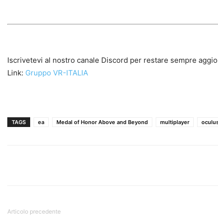
Iscrivetevi al nostro canale Discord per restare sempre aggio
Link:
Gruppo VR-ITALIA
TAGS
ea
Medal of Honor Above and Beyond
multiplayer
oculu
Articolo precedente