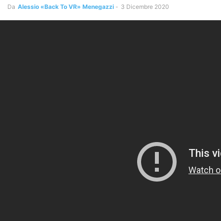
Da
Alessio «Back To VR» Menegazzi
-
3 Dicembre 2020