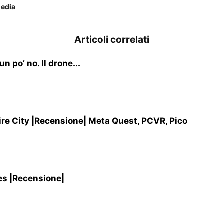
Media
Articoli correlati
 po’ no. Il drone...
re City |Recensione| Meta Quest, PCVR, Pico
es |Recensione|