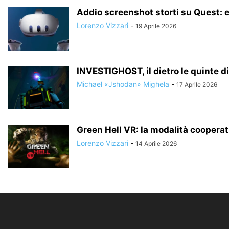
Addio screenshot storti su Quest: e
Lorenzo Vizzari
-
19 Aprile 2026
INVESTIGHOST, il dietro le quinte d
Michael «Jshodan» Mighela
-
17 Aprile 2026
Green Hell VR: la modalità cooperati
Lorenzo Vizzari
-
14 Aprile 2026