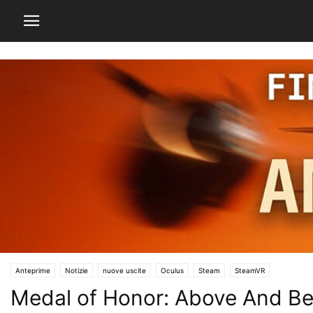
Anteprime
Notizie
nuove uscite
Oculus
Steam
SteamVR
Medal of Honor: Above And Beyo