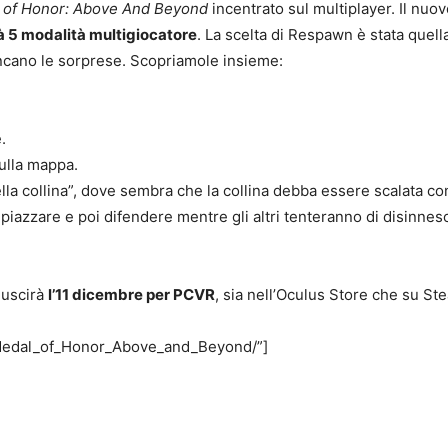
 of Honor: Above And Beyond
incentrato sul multiplayer. Il nuo
à 5 modalità multigiocatore
. La scelta di Respawn è stata quell
ancano le sorprese. Scopriamole insieme:
.
sulla mappa.
lla collina”, dove sembra che la collina debba essere scalata co
iazzare e poi difendere mentre gli altri tenteranno di disinnes
 uscirà
l’11 dicembre per PCVR
, sia nell’Oculus Store che su Ste
/Medal_of_Honor_Above_and_Beyond/”]