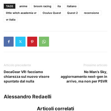
TAGS
anime
broom racing
ita
italiano
little witch academia vr
Oculus Quest
Quest 2
recensione
vr italia
Articolo precedente
Prossimo articolo
DecaGear VR: facciamo
No Man’s Sky,
chiarezza sul nuovo visore
aggiornamento next-gen in
spuntato dal nulla
arrivo, ma non per PSVR
Alessandro Redaelli
Articoli correlati