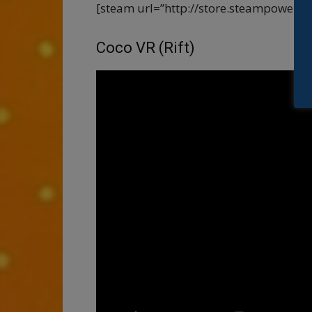
[steam url=”http://store.steampowere
Coco VR (Rift)