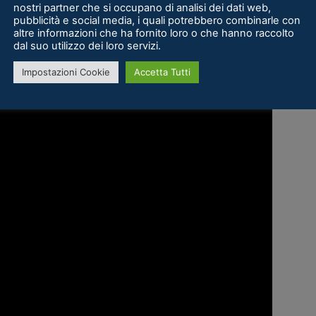
d.com/app/601770/Sparc/”]
nostri partner che si occupano di analisi dei dati web,
pubblicità e social media, i quali potrebbero combinarle con
altre informazioni che ha fornito loro o che hanno raccolto
dal suo utilizzo dei loro servizi.
Impostazioni Cookie
Accetta Tutti