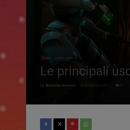
Giochi
nuove uscite
Le principali us
Da
Massimo Morselli
-
20 Novembre 2017
0