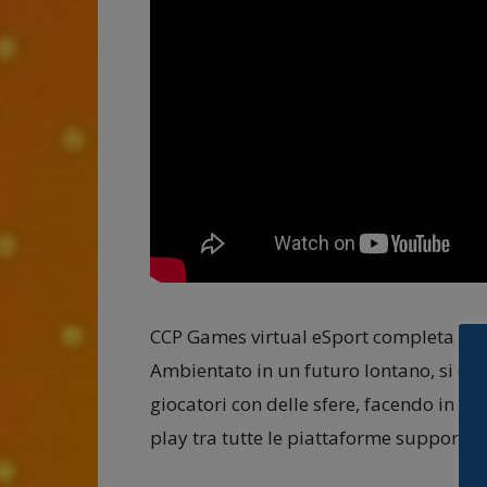
CCP Games virtual eSport completa il por
Ambientato in un futuro lontano, si comp
giocatori con delle sfere, facendo in mo
play tra tutte le piattaforme supportat