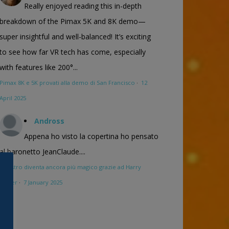
Really enjoyed reading this in-depth
breakdown of the Pimax 5K and 8K demo—
super insightful and well-balanced! It’s exciting
to see how far VR tech has come, especially
with features like 200°...
Pimax 8K e 5K provati alla demo di San Francisco
·
12
April 2025
Andross
Appena ho visto la copertina ho pensato
al baronetto JeanClaude....
Maestro diventa ancora più magico grazie ad Harry
Potter
·
7 January 2025