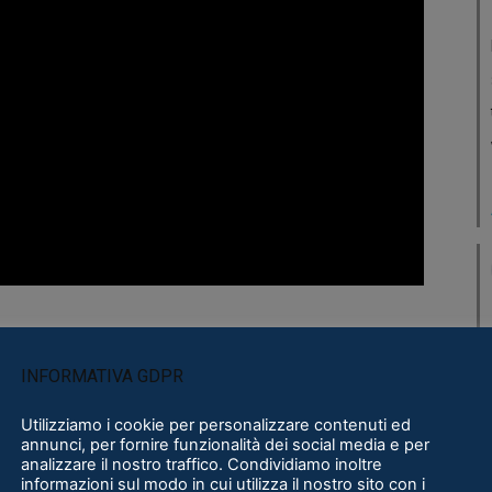
ting da PlayStation VR (PSVR) a Rift e Vive.
ete in tornei cercando di colpire gli altri
INFORMATIVA GDPR
do da non essere colpiti a propria volta. Cross-
Utilizziamo i cookie per personalizzare contenuti ed
e.
annunci, per fornire funzionalità dei social media e per
analizzare il nostro traffico. Condividiamo inoltre
informazioni sul modo in cui utilizza il nostro sito con i