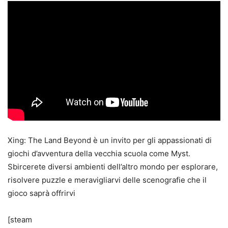
Xing: The Land Beyond è un invito per gli appassionati di
giochi d’avventura della vecchia scuola come Myst.
Sbircerete diversi ambienti dell’altro mondo per esplorare,
risolvere puzzle e meravigliarvi delle scenografie che il
gioco saprà offrirvi
[steam