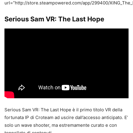
url=”http://store.steampowered.com/app/299400/XING_The_
Serious Sam VR: The Last Hope
Serious Sam VR: The Last Hope è il primo titolo VR della
fortunata IP di Croteam ad uscire dall’accesso anticipato. E’
solo un wave shooter, ma estremamente curato e con
tonnellate di contenuti.