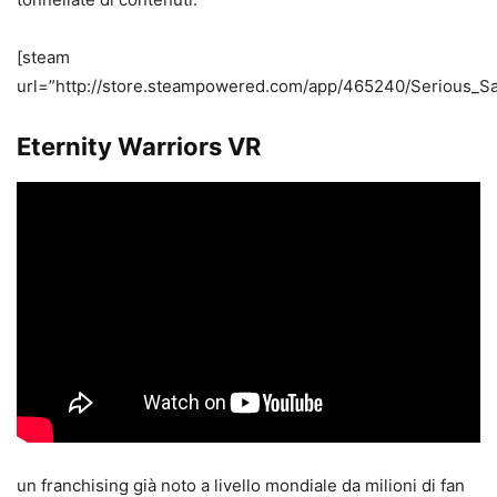
[steam
url=”http://store.steampowered.com/app/465240/Serious_S
Eternity Warriors VR
un franchising già noto a livello mondiale da milioni di fan