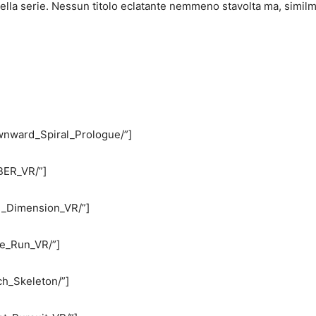
lla serie. Nessun titolo eclatante nemmeno stavolta ma, similme
wnward_Spiral_Prologue/”]
BER_VR/”]
l_Dimension_VR/”]
e_Run_VR/”]
h_Skeleton/”]