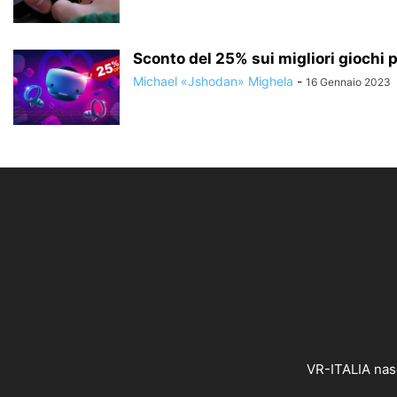
Sconto del 25% sui migliori giochi 
Michael «Jshodan» Mighela
-
16 Gennaio 2023
VR-ITALIA nasc