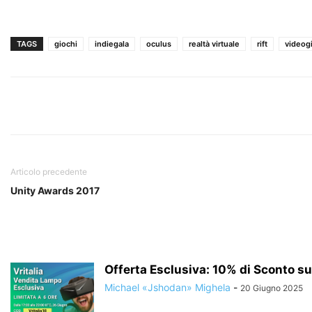
TAGS
giochi
indiegala
oculus
realtà virtuale
rift
videog
Articolo precedente
Unity Awards 2017
Offerta Esclusiva: 10% di Sconto sul
Michael «Jshodan» Mighela
-
20 Giugno 2025