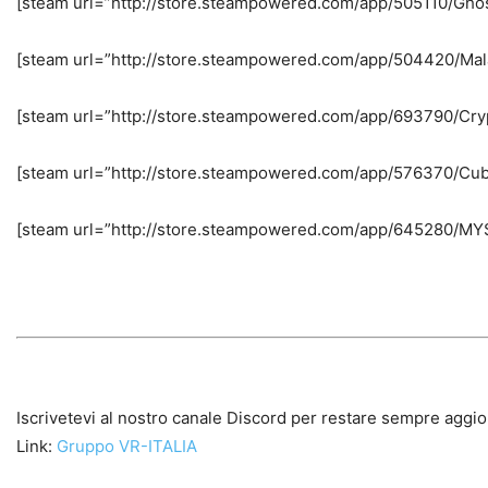
[steam url=”http://store.steampowered.com/app/505110/Ghos
[steam url=”http://store.steampowered.com/app/504420/Mal
[steam url=”http://store.steampowered.com/app/693790/Cryp
[steam url=”http://store.steampowered.com/app/576370/Cub
[steam url=”http://store.steampowered.com/app/645280/MY
Iscrivetevi al nostro canale Discord per restare sempre aggio
Link:
Gruppo VR-ITALIA