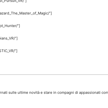
t_Pursuit_VR/”]
azard_The_Master_of_Magic/”]
t_Hunter/”]
ians_VR/”]
STIC_VR/”]
rnati sulle ultime novità e stare in compagni di appassionati com