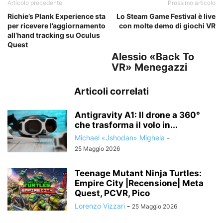
Articolo precedente
Prossimo articolo
Richie’s Plank Experience sta
Lo Steam Game Festival è live
per ricevere l’aggiornamento
con molte demo di giochi VR
all’hand tracking su Oculus
Quest
Alessio «Back To
VR» Menegazzi
Articoli correlati
Antigravity A1: Il drone a 360°
che trasforma il volo in...
Michael «Jshodan» Mighela
-
25 Maggio 2026
Teenage Mutant Ninja Turtles:
Empire City |Recensione| Meta
Quest, PCVR, Pico
Lorenzo Vizzari
-
25 Maggio 2026