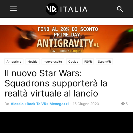
Anteprime
Notizie
nuove uscite
Oculus
PSVR
SteamVR
Il nuovo Star Wars:
Squadrons supporterà la
realtà virtuale al lancio
0
Da
Alessio «Back To VR» Menegazzi
-
15 Giugno 2020