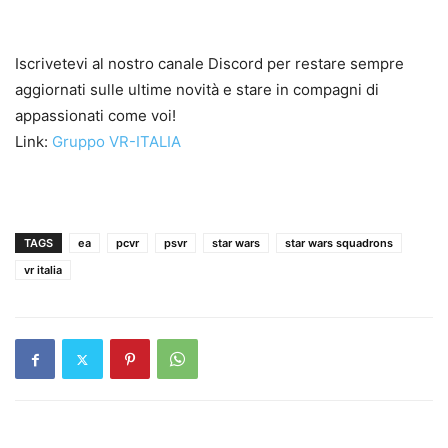
Iscrivetevi al nostro canale Discord per restare sempre
aggiornati sulle ultime novità e stare in compagni di
appassionati come voi!
Link:
Gruppo VR-ITALIA
TAGS
ea
pcvr
psvr
star wars
star wars squadrons
vr italia