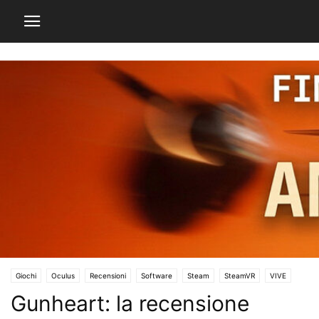
Giochi
Oculus
Recensioni
Software
Steam
SteamVR
VIVE
Gunheart: la recensione