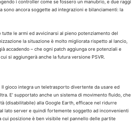
ungendo i controller come se fossero un manubrio, e due raggi
ma sono ancora soggette ad integrazioni e bilanciamenti: la
e tutte le armi ed avvicinarsi al pieno potenziamento del
izzazione la situazione è molto migliorata rispetto al lancio,
ti già accadendo – che ogni patch aggiunga ore potenziali e
e, a cui si aggiungerà anche la futura versione PSVR.
 Il gioco integra un teletrasporto divertente da usare ed
’altra. E’ supportato anche un sistema di movimento fluido, che
à (disabilitabile) alla Google Earth, efficace nel ridurre
 dal lato server e quindi fortemente soggetto ad inconvenienti
cui posizione è ben visibile nel pannello delle partite