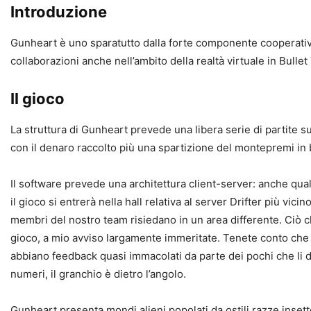
Introduzione
Gunheart è uno sparatutto dalla forte componente cooperativa
collaborazioni anche nell’ambito della realtà virtuale in Bullet
Il gioco
La struttura di Gunheart prevede una libera serie di partite su
con il denaro raccolto più una spartizione del montepremi in b
Il software prevede una architettura client-server: anche qual
il gioco si entrerà nella hall relativa al server Drifter più vi
membri del nostro team risiedano in un area differente. Ciò ch
gioco, a mio avviso largamente immeritate. Tenete conto che è p
abbiano feedback quasi immacolati da parte dei pochi che li d
numeri, il granchio è dietro l’angolo.
Gunheart presenta mondi alieni popolati da ostili razze insettoid