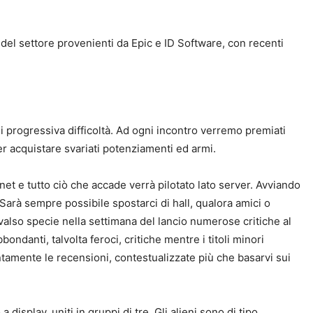
del settore provenienti da Epic e ID Software, con recenti
di progressiva difficoltà. Ad ogni incontro verremo premiati
er acquistare svariati potenziamenti ed armi.
et e tutto ciò che accade verrà pilotato lato server. Avviando
. Sarà sempre possibile spostarci di hall, qualora amici o
valso specie nella settimana del lancio numerose critiche al
ndanti, talvolta feroci, critiche mentre i titoli minori
ntamente le recensioni, contestualizzate più che basarvi sui
 display, uniti in gruppi di tre. Gli alieni sono di tipo