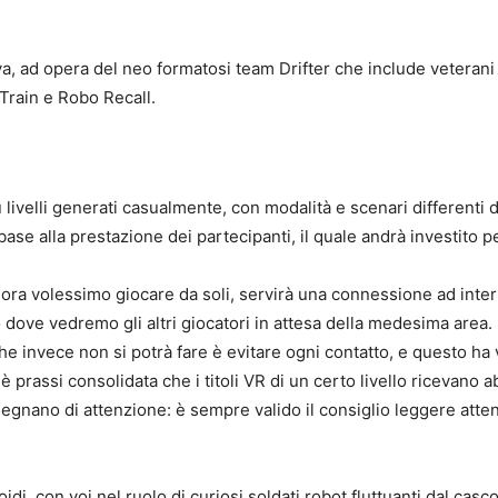
, ad opera del neo formatosi team Drifter che include veterani 
 Train e Robo Recall.
 livelli generati casualmente, con modalità e scenari differenti 
ase alla prestazione dei partecipanti, il quale andrà investito p
ora volessimo giocare da soli, servirà una connessione ad intern
cino dove vedremo gli altri giocatori in attesa della medesima area
e invece non si potrà fare è evitare ogni contatto, e questo ha 
rassi consolidata che i titoli VR di un certo livello ricevano abbo
egnano di attenzione: è sempre valido il consiglio leggere atte
i, con voi nel ruolo di curiosi soldati robot fluttuanti dal casco a