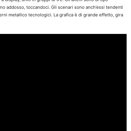
tano addosso, toccandoci. Gli scenari sono anch’essi tendenti
rni metallico tecnologici. La grafica è di grande effetto, gira