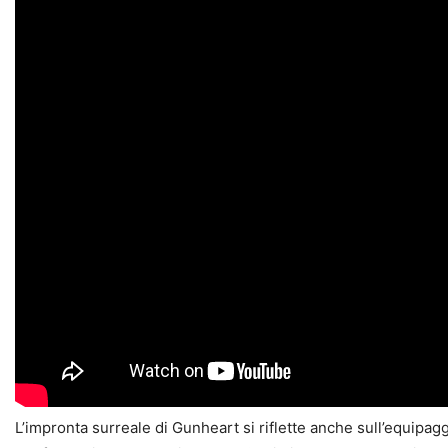
L’impronta surreale di Gunheart si riflette anche sull’equipa