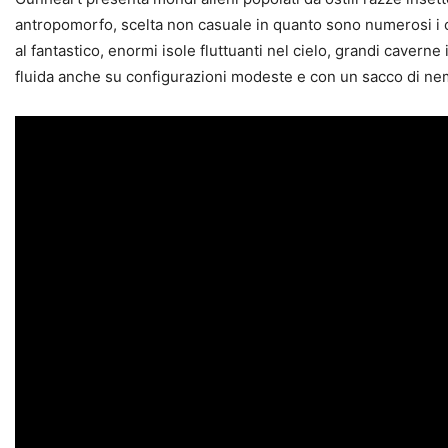
antropomorfo, scelta non casuale in quanto sono numerosi i cas
al fantastico, enormi isole fluttuanti nel cielo, grandi caverne
fluida anche su configurazioni modeste e con un sacco di ne