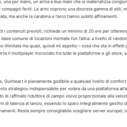
le, una per mano, un arma a due mani che si materializza congi
re compagni feriti. Le armi coprono una discreta gamma di stili, 
icata, ma anche la carabina e l’arco hanno subito affinamenti.
i i contenuti previsti, richiede un minimo di 20 ore per ottener
ase comune di locazioni montate l’un l’altra: a livello di random
co illimitata ma quasi, quindi mi aspetto – cosa che sta in effet
porta il multiplayer incrociato tra tutte le piattaforme e gli stor
e, Gunheart è pienamente godibile a qualsiasi livello di comfort.
ento strategico indispensabile per volare da una piattaforma all
o di raffinato riduttore di campo visivo proporzionale alla velocit
lemi di latenza al lancio, essendo lo sparo integralmente gestito
namenti. Resta sempre consigliabile scegliere server europei, la 