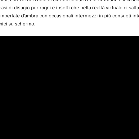
i di disagio per ragni e insetti che nella realtà virtuale ci sal
 imperlate d’ambra con occasionali intermezzi in più consueti inte
mici su schermo.