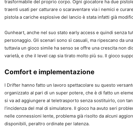
trasformabile del proprio corpo. Ogni giocatore ha due pisto
traenti usati per catturare o scaraventare via i nemici e cura
pistola a cariche esplosive del lancio è stata infatti già modif
Gunheart, anche nel suo stato early access e quindi senza tutt
personaggio. Gli scenari sono sì casuali, ma ripescano da una b
tuttavia un gioco simile ha senso se offre una crescita non di
varietà, e che il level cap sia tirato molto più su. Il gioco sup
Comfort e implementazione
I Drifter hanno fatto un lavoro spettacolare su questo versant
organizzato al pari di un super potere, che è di fatto un elem
si va ad aggiungere al teletrasporto senza sostituirlo, con tant
l’incidenza del mal di simulatore. Il gioco ha avuto seri prob
nelle connessioni lente, problema già risolto da alcuni aggior
disponibili, peraltro ordinate per latenza.