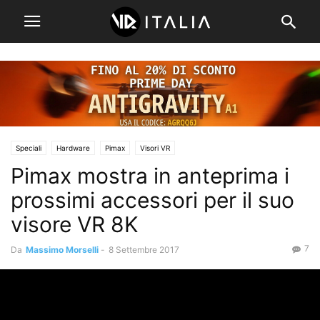
Speciali
Hardware
Pimax
Visori VR
Pimax mostra in anteprima i
prossimi accessori per il suo
visore VR 8K
7
Da
Massimo Morselli
-
8 Settembre 2017