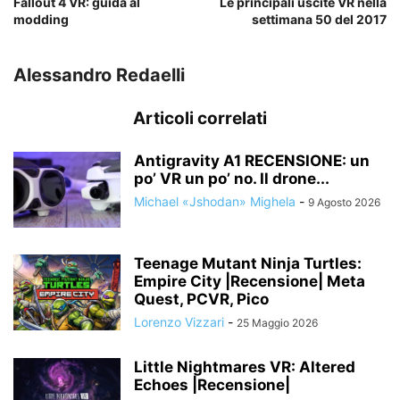
Fallout 4 VR: guida al
Le principali uscite VR nella
modding
settimana 50 del 2017
Alessandro Redaelli
Articoli correlati
Antigravity A1 RECENSIONE: un
po’ VR un po’ no. Il drone...
Michael «Jshodan» Mighela
-
9 Agosto 2026
Teenage Mutant Ninja Turtles:
Empire City |Recensione| Meta
Quest, PCVR, Pico
Lorenzo Vizzari
-
25 Maggio 2026
Little Nightmares VR: Altered
Echoes |Recensione|