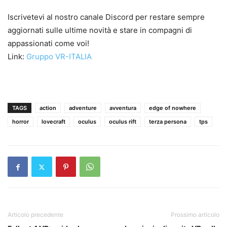
Iscrivetevi al nostro canale Discord per restare sempre
aggiornati sulle ultime novità e stare in compagni di
appassionati come voi!
Link:
Gruppo VR-ITALIA
TAGS
action
adventure
avventura
edge of nowhere
horror
lovecraft
oculus
oculus rift
terza persona
tps
Articolo precedente
Prossimo articolo