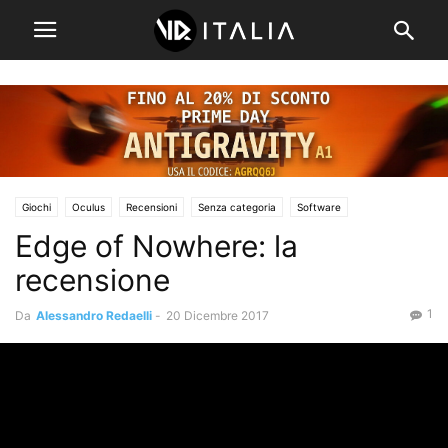
Giochi
Oculus
Recensioni
Senza categoria
Software
Edge of Nowhere: la
recensione
1
Da
Alessandro Redaelli
-
20 Dicembre 2017