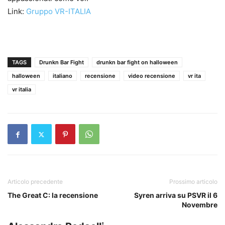
Link:
Gruppo VR-ITALIA
TAGS
Drunkn Bar Fight
drunkn bar fight on halloween
halloween
italiano
recensione
video recensione
vr ita
vr italia
Articolo precedente
Prossimo articolo
The Great C: la recensione
Syren arriva su PSVR il 6
Novembre