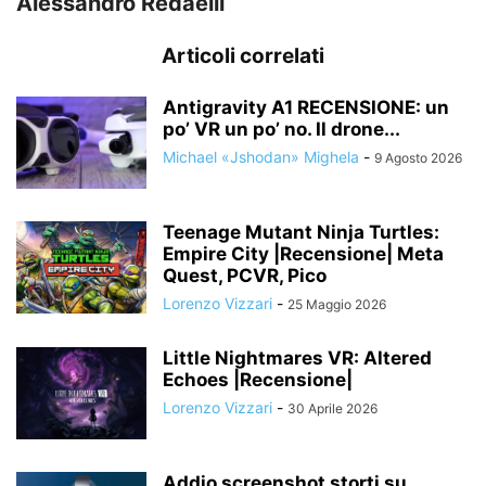
Alessandro Redaelli
Articoli correlati
Antigravity A1 RECENSIONE: un
po’ VR un po’ no. Il drone...
Michael «Jshodan» Mighela
-
9 Agosto 2026
Teenage Mutant Ninja Turtles:
Empire City |Recensione| Meta
Quest, PCVR, Pico
Lorenzo Vizzari
-
25 Maggio 2026
Little Nightmares VR: Altered
Echoes |Recensione|
Lorenzo Vizzari
-
30 Aprile 2026
Addio screenshot storti su