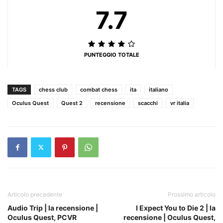
7.7
PUNTEGGIO TOTALE
TAGS
chess club
combat chess
ita
italiano
Oculus Quest
Quest 2
recensione
scacchi
vr italia
Articolo precedente
Prossimo articolo
Audio Trip | la recensione |
I Expect You to Die 2 | la
Oculus Quest, PCVR
recensione | Oculus Quest,