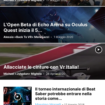
Michael «Jshodan» Mighela
-
17 Maggio 2020
PICO
PIMAX
PROTUBEVR
PROVATO
PSVR
PSVR2
PUBBLICAZIONI
RECENSIONI
SAMSUNG
SENZA CATEGORIA
SOCIAL
SOCIAL NETWORK
SPECIALI
SPONSORIZZATO
STAMPA 3D
STARVR
STEAM
STEAMVR
SVILUPPO
L’Open Beta di Echo Arena su Oculus
TECNOLOGIA
VALVE
VISION PRO
VISORI VR
VIVE
VR-ITALIA
Quest inizia il 5...
WINDOWS
ZERO LATENCY
Alessio «Back To VR» Menegazzi
-
1 Maggio 2020
Allacciate le cinture con Vr Italia!
Michael «Jshodan» Mighela
-
28 Aprile 2020
Il torneo internazionale di Beat
Saber potrebbe entrare nella
storia come...
Massimo Morselli
-
12 Agosto 2018