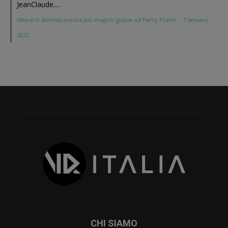
JeanClaude....
Maestro diventa ancora più magico grazie ad Harry Potter
·
7 January
2025
CHI SIAMO