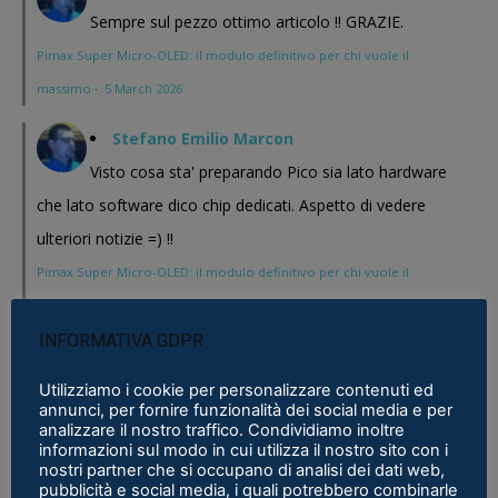
Sempre sul pezzo ottimo articolo !! GRAZIE.
Pimax Super Micro-OLED: il modulo definitivo per chi vuole il
massimo
·
5 March 2026
Stefano Emilio Marcon
Visto cosa sta' preparando Pico sia lato hardware
che lato software dico chip dedicati. Aspetto di vedere
ulteriori notizie =) !!
Pimax Super Micro-OLED: il modulo definitivo per chi vuole il
massimo
·
5 March 2026
INFORMATIVA GDPR
Stefano Emilio Marcon
Vediamo cosa mi realizzeranno in questi anni , Play
Utilizziamo i cookie per personalizzare contenuti ed
annunci, per fornire funzionalità dei social media e per
for Dream al CES 2026 ha presentato un bel modello chissa'
analizzare il nostro traffico. Condividiamo inoltre
informazioni sul modo in cui utilizza il nostro sito con i
magari Pico se ne esce con un prodotto a buon prezzo . In
nostri partner che si occupano di analisi dei dati web,
sostanza i prodotti cinesi...
pubblicità e social media, i quali potrebbero combinarle