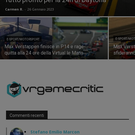
Carmen R.
-
26 Gennaio 2023
E-SPORT/MO
E-SPORT/MOTORSPORT
Max Verstappen finisce in P14 e rage-
Max Versta
quitta alla 24 ore della Virtual le Mans
sfideranno
Commenti recenti
Stefano Emilio Marcon