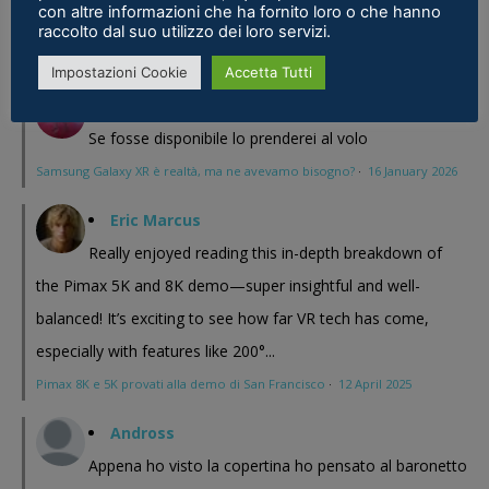
con altre informazioni che ha fornito loro o che hanno
Meta Phoenix: Trovato riferimento all'interno dell'ultimo firmware per
raccolto dal suo utilizzo dei loro servizi.
Quest - VR ITALIA
·
25 February 2026
Impostazioni Cookie
Accetta Tutti
Fabio
Se fosse disponibile lo prenderei al volo
Samsung Galaxy XR è realtà, ma ne avevamo bisogno?
·
16 January 2026
Eric Marcus
Really enjoyed reading this in-depth breakdown of
the Pimax 5K and 8K demo—super insightful and well-
balanced! It’s exciting to see how far VR tech has come,
especially with features like 200°...
Pimax 8K e 5K provati alla demo di San Francisco
·
12 April 2025
Andross
Appena ho visto la copertina ho pensato al baronetto