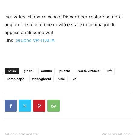
Iscrivetevi al nostro canale Discord per restare sempre
aggiornati sulle ultime novità e stare in compagni di
appassionati come voi!
Link:
Gruppo VR-ITALIA
TAGS
giochi
oculus
puzzle
realtà virtuale
rift
rompicapo
videogiochi
vive
vr
Articolo precedente
Prossimo articolo