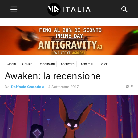
Giochi
Oculus
Recensioni
Software
SteamVR
VIVE
Awaken: la recensione
0
Da
Raffaele Cadeddu
-
4 Settembre 2017