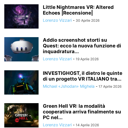
Little Nightmares VR: Altered
Echoes |Recensione|
Lorenzo Vizzari
-
30 Aprile 2026
Addio screenshot storti su
Quest: ecco la nuova funzione di
inquadratura...
Lorenzo Vizzari
-
19 Aprile 2026
INVESTIGHOST, il dietro le quinte
di un progetto VR ITALIANO tra...
Michael «Jshodan» Mighela
-
17 Aprile 2026
Green Hell VR: la modalità
cooperativa arriva finalmente su
PC nel...
Lorenzo Vizzari
-
14 Aprile 2026