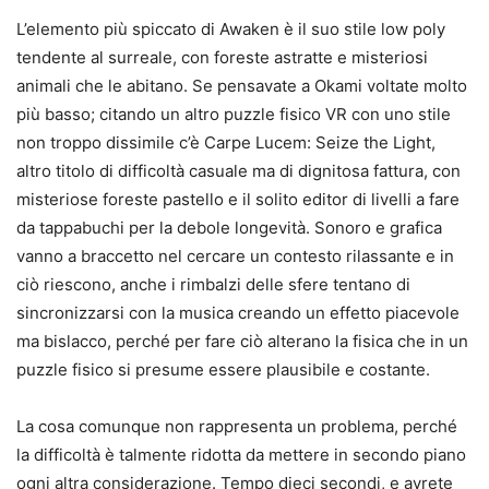
L’elemento più spiccato di Awaken è il suo stile low poly
tendente al surreale, con foreste astratte e misteriosi
animali che le abitano. Se pensavate a Okami voltate molto
più basso; citando un altro puzzle fisico VR con uno stile
non troppo dissimile c’è Carpe Lucem: Seize the Light,
altro titolo di difficoltà casuale ma di dignitosa fattura, con
misteriose foreste pastello e il solito editor di livelli a fare
da tappabuchi per la debole longevità. Sonoro e grafica
vanno a braccetto nel cercare un contesto rilassante e in
ciò riescono, anche i rimbalzi delle sfere tentano di
sincronizzarsi con la musica creando un effetto piacevole
ma bislacco, perché per fare ciò alterano la fisica che in un
puzzle fisico si presume essere plausibile e costante.
La cosa comunque non rappresenta un problema, perché
la difficoltà è talmente ridotta da mettere in secondo piano
ogni altra considerazione. Tempo dieci secondi, e avrete