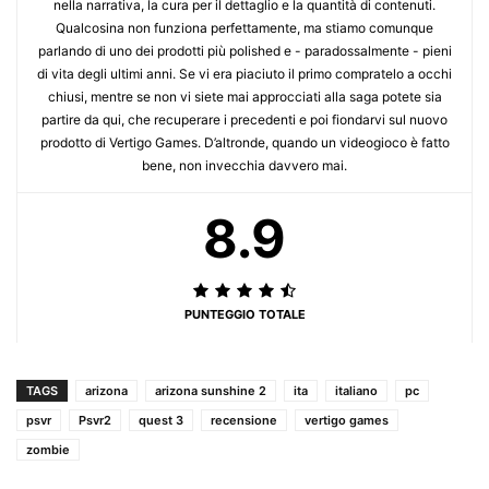
nella narrativa, la cura per il dettaglio e la quantità di contenuti.
Qualcosina non funziona perfettamente, ma stiamo comunque
parlando di uno dei prodotti più polished e - paradossalmente - pieni
di vita degli ultimi anni. Se vi era piaciuto il primo compratelo a occhi
chiusi, mentre se non vi siete mai approcciati alla saga potete sia
partire da qui, che recuperare i precedenti e poi fiondarvi sul nuovo
prodotto di Vertigo Games. D’altronde, quando un videogioco è fatto
bene, non invecchia davvero mai.
8.9
PUNTEGGIO TOTALE
TAGS
arizona
arizona sunshine 2
ita
italiano
pc
psvr
Psvr2
quest 3
recensione
vertigo games
zombie