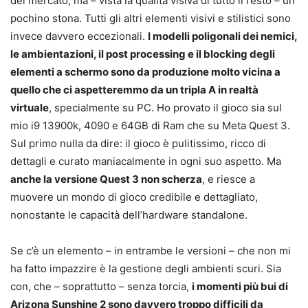
del mercato, ma – vista la qualità visiva di tutto il resto – un
pochino stona. Tutti gli altri elementi visivi e stilistici sono
invece davvero eccezionali.
I modelli poligonali dei nemici,
le ambientazioni, il post processing e il blocking degli
elementi a schermo sono da produzione molto vicina a
quello che ci aspetteremmo da un tripla A in realtà
virtuale
, specialmente su PC. Ho provato il gioco sia sul
mio i9 13900k, 4090 e 64GB di Ram che su Meta Quest 3.
Sul primo nulla da dire: il gioco è pulitissimo, ricco di
dettagli e curato maniacalmente in ogni suo aspetto. Ma
anche la versione Quest 3 non scherza
, e riesce a
muovere un mondo di gioco credibile e dettagliato,
nonostante le capacità dell’hardware standalone.
Se c’è un elemento – in entrambe le versioni – che non mi
ha fatto impazzire è la gestione degli ambienti scuri. Sia
con, che – soprattutto – senza torcia,
i momenti più bui di
Arizona Sunshine 2 sono davvero troppo difficili da