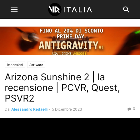
Recensioni
Software
Arizona Sunshine 2 | la
recensione | PCVR, Quest,
PSVR2
0
Da
Alessandro Redaelli
-
5 Dicembre 2023