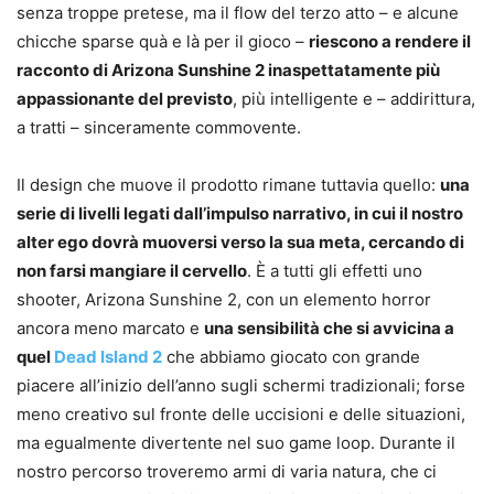
senza troppe pretese, ma il flow del terzo atto – e alcune
chicche sparse quà e là per il gioco –
riescono a rendere il
racconto di Arizona Sunshine 2 inaspettatamente più
appassionante del previsto
, più intelligente e – addirittura,
a tratti – sinceramente commovente.
Il design che muove il prodotto rimane tuttavia quello:
una
serie di livelli legati dall’impulso narrativo, in cui il nostro
alter ego dovrà muoversi verso la sua meta, cercando di
non farsi mangiare il cervello
. È a tutti gli effetti uno
shooter, Arizona Sunshine 2, con un elemento horror
ancora meno marcato e
una sensibilità che si avvicina a
quel
Dead Island 2
che abbiamo giocato con grande
piacere all’inizio dell’anno sugli schermi tradizionali; forse
meno creativo sul fronte delle uccisioni e delle situazioni,
ma egualmente divertente nel suo game loop. Durante il
nostro percorso troveremo armi di varia natura, che ci