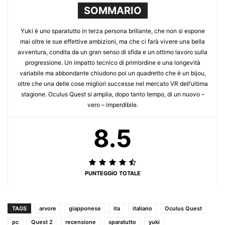
SOMMARIO
Yuki è uno sparatutto in terza persona brillante, che non si espone
mai oltre le sue effettive ambizioni, ma che ci farà vivere una bella
avventura, condita da un gran senso di sfida e un ottimo lavoro sulla
progressione. Un impatto tecnico di prim’ordine e una longevità
variabile ma abbondante chiudono poi un quadretto che è un bijou,
oltre che una delle cose migliori successe nel mercato VR dell’ultima
stagione. Oculus Quest si amplia, dopo tanto tempo, di un nuovo –
vero – imperdibile.
8.5
PUNTEGGIO TOTALE
TAGS
arvore
giapponese
ita
italiano
Oculus Quest
pc
Quest 2
recensione
sparatutto
yuki