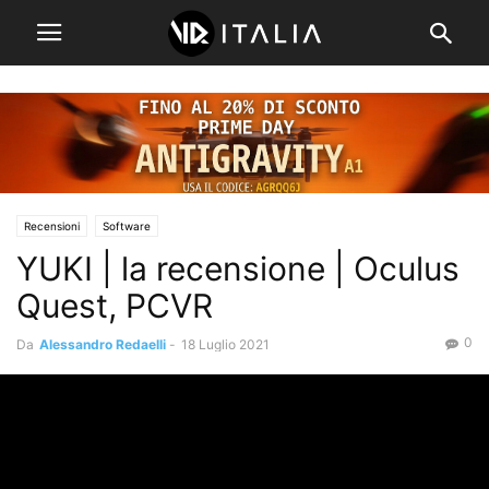
Recensioni
Software
YUKI | la recensione | Oculus
Quest, PCVR
0
Da
Alessandro Redaelli
-
18 Luglio 2021