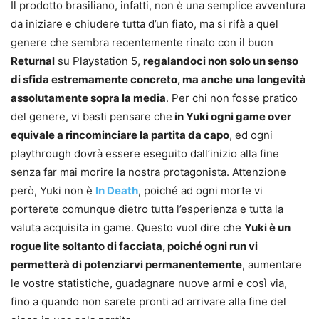
Il prodotto brasiliano, infatti, non è una semplice avventura
da iniziare e chiudere tutta d’un fiato, ma si rifà a quel
genere che sembra recentemente rinato con il buon
Returnal
su Playstation 5,
regalandoci non solo un senso
di sfida estremamente concreto, ma anche
una longevità
assolutamente sopra la media
. Per chi non fosse pratico
del genere, vi basti pensare che
in Yuki ogni game over
equivale a rincominciare la partita da capo
, ed ogni
playthrough dovrà essere eseguito dall’inizio alla fine
senza far mai morire la nostra protagonista. Attenzione
però, Yuki non è
In Death
, poiché ad ogni morte vi
porterete comunque dietro tutta l’esperienza e tutta la
valuta acquisita in game. Questo vuol dire che
Yuki è un
rogue lite soltanto di facciata, poiché ogni run vi
permetterà di potenziarvi permanentemente
, aumentare
le vostre statistiche, guadagnare nuove armi e così via,
fino a quando non sarete pronti ad arrivare alla fine del