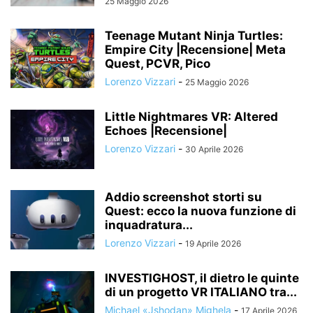
25 Maggio 2026
Teenage Mutant Ninja Turtles:
Empire City |Recensione| Meta
Quest, PCVR, Pico
Lorenzo Vizzari
-
25 Maggio 2026
Little Nightmares VR: Altered
Echoes |Recensione|
Lorenzo Vizzari
-
30 Aprile 2026
Addio screenshot storti su
Quest: ecco la nuova funzione di
inquadratura...
Lorenzo Vizzari
-
19 Aprile 2026
INVESTIGHOST, il dietro le quinte
di un progetto VR ITALIANO tra...
Michael «Jshodan» Mighela
-
17 Aprile 2026