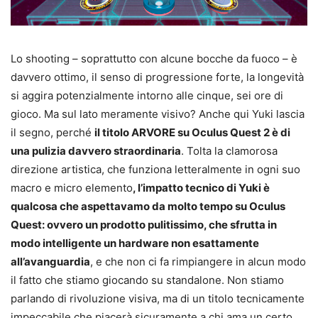
Lo shooting – soprattutto con alcune bocche da fuoco – è
davvero ottimo, il senso di progressione forte, la longevità
si aggira potenzialmente intorno alle cinque, sei ore di
gioco. Ma sul lato meramente visivo? Anche qui Yuki lascia
il segno, perché
il titolo ARVORE su Oculus Quest 2 è di
una pulizia davvero straordinaria
. Tolta la clamorosa
direzione artistica, che funziona letteralmente in ogni suo
macro e micro elemento
, l’impatto tecnico di Yuki è
qualcosa che aspettavamo da molto tempo su Oculus
Quest: ovvero un prodotto pulitissimo, che sfrutta in
modo intelligente un hardware non esattamente
all’avanguardia
, e che non ci fa rimpiangere in alcun modo
il fatto che stiamo giocando su standalone. Non stiamo
parlando di rivoluzione visiva, ma di un titolo tecnicamente
impeccabile che piacerà sicuramente a chi ama un certo