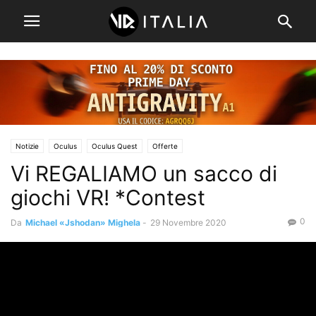
Notizie
Oculus
Oculus Quest
Offerte
Vi REGALIAMO un sacco di
giochi VR! *Contest
0
Da
Michael «Jshodan» Mighela
-
29 Novembre 2020