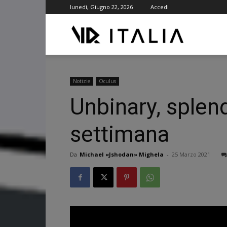
lunedì, Giugno 22, 2026
Accedi
VR
ITALIA
Notizie
Oculus
Unbinary, splen
settimana
Da
Michael «Jshodan» Mighela
-
25 Marzo 2021