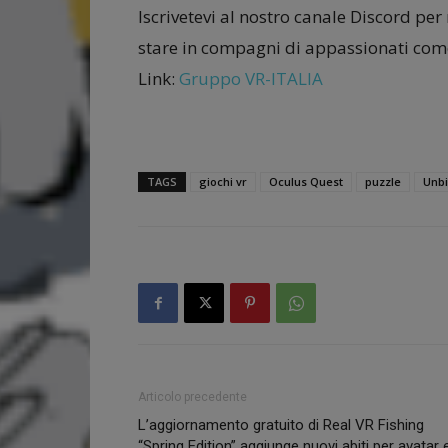
Iscrivetevi al nostro canale Discord per
stare in compagni di appassionati come
Link:
Gruppo VR-ITALIA
TAGS
giochi vr
Oculus Quest
puzzle
Unbi
Articolo precedente
L’aggiornamento gratuito di Real VR Fishing
“Spring Edition” aggiunge nuovi abiti per avatar 