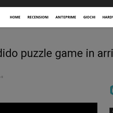
HOME
RECENSIONI
ANTEPRIME
GIOCHI
HARD
dido puzzle game in arr
0