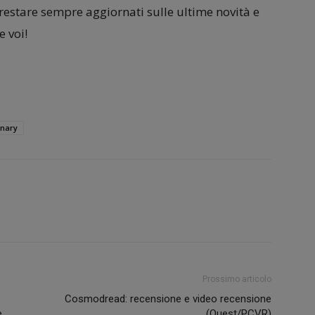
 restare sempre aggiornati sulle ultime novità e
 voi!
nary
Prossimo articolo
Cosmodread: recensione e video recensione
e
(Quest/PCVR)