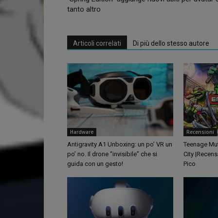
tanto altro
Articoli correlati
Di più dello stesso autore
Hardware
Recensioni
Antigravity A1 Unboxing: un po’ VR un
Teenage Muta
po’ no. Il drone “invisibile” che si
City |Recens
guida con un gesto!
Pico