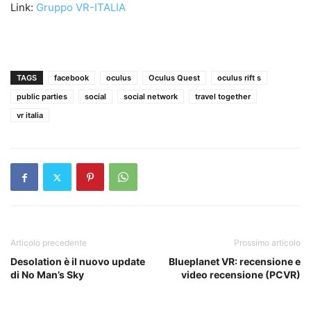
Link:
Gruppo VR-ITALIA
TAGS
facebook
oculus
Oculus Quest
oculus rift s
public parties
social
social network
travel together
vr italia
Articolo precedente
Prossimo articolo
Desolation è il nuovo update
Blueplanet VR: recensione e
di No Man’s Sky
video recensione (PCVR)