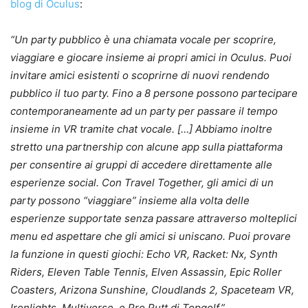
blog di Oculus
:
“Un party pubblico è una chiamata vocale per scoprire,
viaggiare e giocare insieme ai propri amici in Oculus. Puoi
invitare amici esistenti o scoprirne di nuovi rendendo
pubblico il tuo party. Fino a 8 persone possono partecipare
contemporaneamente ad un party per passare il tempo
insieme in VR tramite chat vocale. […] Abbiamo inoltre
stretto una partnership con alcune app sulla piattaforma
per consentire ai gruppi di accedere direttamente alle
esperienze social. Con Travel Together, gli amici di un
party possono “viaggiare” insieme alla volta delle
esperienze supportate senza passare attraverso molteplici
menu ed aspettare che gli amici si uniscano. Puoi provare
la funzione in questi giochi: Echo VR, Racket: Nx, Synth
Riders, Eleven Table Tennis, Elven Assassin, Epic Roller
Coasters, Arizona Sunshine, Cloudlands 2, Spaceteam VR,
Ironlights, Multiverse, e Pro Putt di Topgolf.”