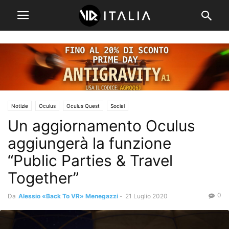
Notizie
Oculus
Oculus Quest
Social
Un aggiornamento Oculus
aggiungerà la funzione
“Public Parties & Travel
Together”
0
Da
Alessio «Back To VR» Menegazzi
-
21 Luglio 2020