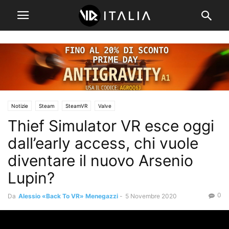
Notizie
Steam
SteamVR
Valve
Thief Simulator VR esce oggi
dall’early access, chi vuole
diventare il nuovo Arsenio
Lupin?
0
Da
Alessio «Back To VR» Menegazzi
-
5 Novembre 2020