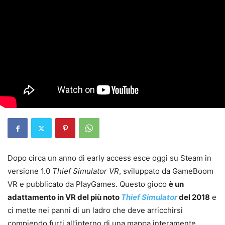
Dopo circa un anno di early access esce oggi su Steam in
versione 1.0
Thief Simulator VR
, sviluppato da GameBoom
VR e pubblicato da PlayGames. Questo gioco
è un
adattamento in VR del più noto
Thief Simulator
del 2018
e
ci mette nei panni di un ladro che deve arricchirsi
compiendo furti all’interno di una mappa interamente