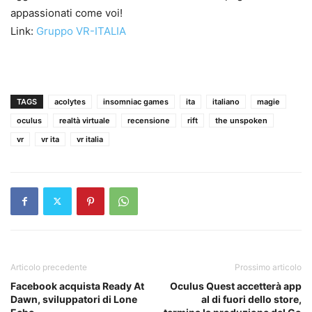
appassionati come voi!
Link:
Gruppo VR-ITALIA
TAGS
acolytes
insomniac games
ita
italiano
magie
oculus
realtà virtuale
recensione
rift
the unspoken
vr
vr ita
vr italia
Articolo precedente
Prossimo articolo
Facebook acquista Ready At
Oculus Quest accetterà app
Dawn, sviluppatori di Lone
al di fuori dello store,