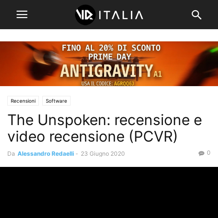
Recensioni
Software
The Unspoken: recensione e
video recensione (PCVR)
0
Da
Alessandro Redaelli
-
23 Giugno 2020