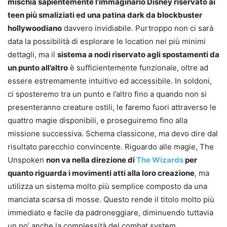
mischia sapientemente l’immaginario Disney riservato ai
teen più smaliziati ed una patina dark da blockbuster
hollywoodiano
davvero invidiabile. Purtroppo non ci sarà
data la possibilità di esplorare le location nei più minimi
dettagli, ma il
sistema a nodi riservato agli spostamenti da
un punto all’altro
è sufficientemente funzionale, oltre ad
essere estremamente intuitivo ed accessibile. In soldoni,
ci sposteremo tra un punto e l’altro fino a quando non si
presenteranno creature ostili, le faremo fuori attraverso le
quattro magie disponibili, e proseguiremo fino alla
missione successiva. Schema classicone, ma devo dire dal
risultato parecchio convincente. Riguardo alle magie, The
Unspoken
non va nella direzione di
The Wizards
per
quanto riguarda i movimenti atti alla loro creazione
, ma
utilizza un sistema molto più semplice composto da una
manciata scarsa di mosse. Questo rende il titolo molto più
immediato e facile da padroneggiare, diminuendo tuttavia
un po’ anche la complessità del combat system.