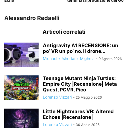
Echo
termina la produzione del Go
Alessandro Redaelli
Articoli correlati
Antigravity A1 RECENSIONE: un
po’ VR un po’ no. Il drone...
Michael «Jshodan» Mighela
-
9 Agosto 2026
Teenage Mutant Ninja Turtles:
Empire City |Recensione| Meta
Quest, PCVR, Pico
Lorenzo Vizzari
-
25 Maggio 2026
Little Nightmares VR: Altered
Echoes |Recensione|
Lorenzo Vizzari
-
30 Aprile 2026