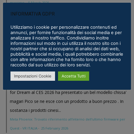
massimo
·
5 March 2026
INFORMATIVA GDPR
Stefano Emilio Marcon
Visto cosa sta' preparando Pico sia lato hardware
Utilizziamo i cookie per personalizzare contenuti ed
annunci, per fornire funzionalità dei social media e per
che lato software dico chip dedicati. Aspetto di vedere
analizzare il nostro traffico. Condividiamo inoltre
ulteriori notizie =) !!
informazioni sul modo in cui utilizza il nostro sito con i
nostri partner che si occupano di analisi dei dati web,
Pimax Super Micro-OLED: il modulo definitivo per chi vuole il
pubblicità e social media, i quali potrebbero combinarle
con altre informazioni che ha fornito loro o che hanno
massimo
·
5 March 2026
raccolto dal suo utilizzo dei loro servizi.
Stefano Emilio Marcon
Impostazioni Cookie
Accetta Tutti
Vediamo cosa mi realizzeranno in questi anni , Play
for Dream al CES 2026 ha presentato un bel modello chissa'
magari Pico se ne esce con un prodotto a buon prezzo . In
sostanza i prodotti cinesi...
Meta Phoenix: Trovato riferimento all'interno dell'ultimo firmware per
Quest - VR ITALIA
·
25 February 2026