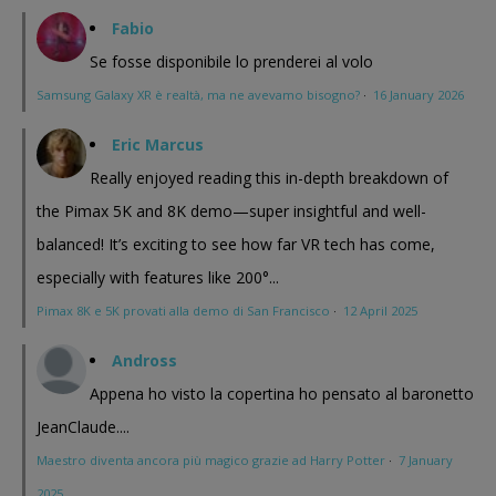
Fabio
Se fosse disponibile lo prenderei al volo
Samsung Galaxy XR è realtà, ma ne avevamo bisogno?
·
16 January 2026
Eric Marcus
Really enjoyed reading this in-depth breakdown of
the Pimax 5K and 8K demo—super insightful and well-
balanced! It’s exciting to see how far VR tech has come,
especially with features like 200°...
Pimax 8K e 5K provati alla demo di San Francisco
·
12 April 2025
Andross
Appena ho visto la copertina ho pensato al baronetto
JeanClaude....
Maestro diventa ancora più magico grazie ad Harry Potter
·
7 January
2025