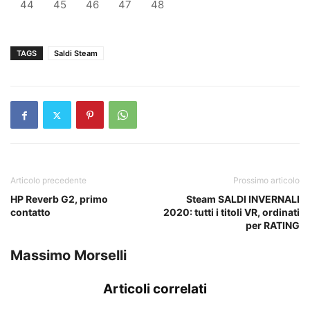
44
45
46
47
48
TAGS
Saldi Steam
Articolo precedente
Prossimo articolo
HP Reverb G2, primo
Steam SALDI INVERNALI
contatto
2020: tutti i titoli VR, ordinati
per RATING
Massimo Morselli
Articoli correlati