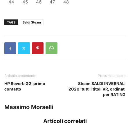
44
45
46
47
48
TAGS
Saldi Steam
Articolo precedente
Prossimo articolo
HP Reverb G2, primo
Steam SALDI INVERNALI
contatto
2020: tutti i titoli VR, ordinati
per RATING
Massimo Morselli
Articoli correlati