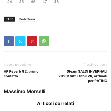
44
45
46
47
48
TAGS
Saldi Steam
Articolo precedente
Prossimo articolo
HP Reverb G2, primo
Steam SALDI INVERNALI
contatto
2020: tutti i titoli VR, ordinati
per RATING
Massimo Morselli
Articoli correlati