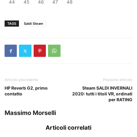
44
45
46
47
48
TAGS
Saldi Steam
Articolo precedente
Prossimo articolo
HP Reverb G2, primo
Steam SALDI INVERNALI
contatto
2020: tutti i titoli VR, ordinati
per RATING
Massimo Morselli
Articoli correlati