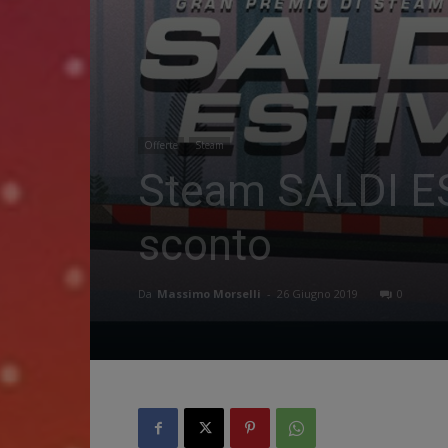
Offerte
Steam
Steam SALDI ESTI
sconto
Da
Massimo Morselli
-
26 Giugno 2019
0