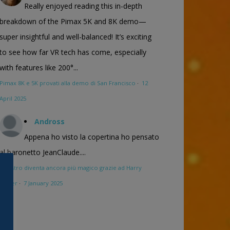
Really enjoyed reading this in-depth
breakdown of the Pimax 5K and 8K demo—
super insightful and well-balanced! It’s exciting
to see how far VR tech has come, especially
with features like 200°...
Pimax 8K e 5K provati alla demo di San Francisco
·
12
April 2025
Andross
Appena ho visto la copertina ho pensato
al baronetto JeanClaude....
Maestro diventa ancora più magico grazie ad Harry
Potter
·
7 January 2025