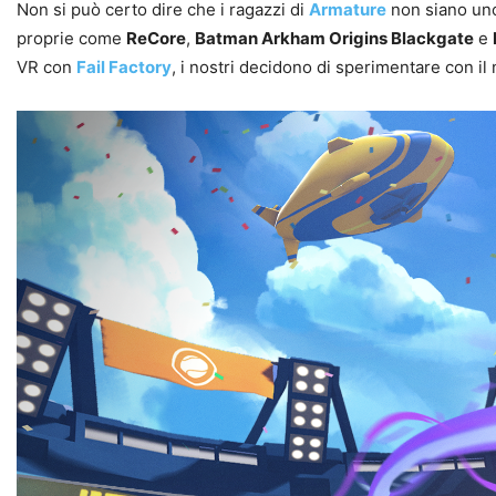
Non si può certo dire che i ragazzi di
Armature
non siano uno
proprie come
ReCore
,
Batman Arkham Origins Blackgate
e
VR con
Fail Factory
, i nostri decidono di sperimentare con i